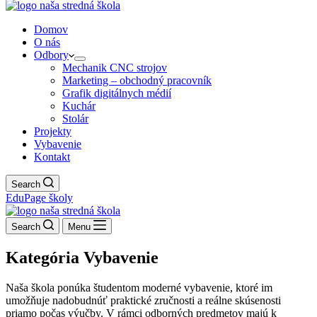
Domov
O nás
Odbory
Mechanik CNC strojov
Marketing – obchodný pracovník
Grafik digitálnych médií
Kuchár
Stolár
Projekty
Vybavenie
Kontakt
Search
EduPage školy
Search
Menu
Kategória
Vybavenie
Naša škola ponúka študentom moderné vybavenie, ktoré im
umožňuje nadobudnúť praktické zručnosti a reálne skúsenosti
priamo počas výučby. V rámci odborných predmetov majú k