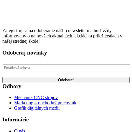
Zaregistruj sa na odoberanie nášho newsletteru a buď vždy
informovaný o najnovších aktualitách, akciách a príležitostiach v
našej strednej škole!
Odoberaj novinky
E
m
a
Odoberať
i
Odbory
l
*
Mechanik CNC strojov
Marketing – obchodný pracovník
Grafik digitálnych médií
Informácie
O nás