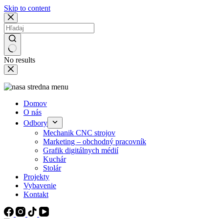
Skip to content
No results
Domov
O nás
Odbory
Mechanik CNC strojov
Marketing – obchodný pracovník
Grafik digitálnych médií
Kuchár
Stolár
Projekty
Vybavenie
Kontakt