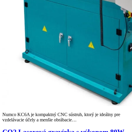
Numco KC6A je kompaktný CNC sústruh, ktorý je ideálny pre
vzdelávacie účely a menšie obrábacie…